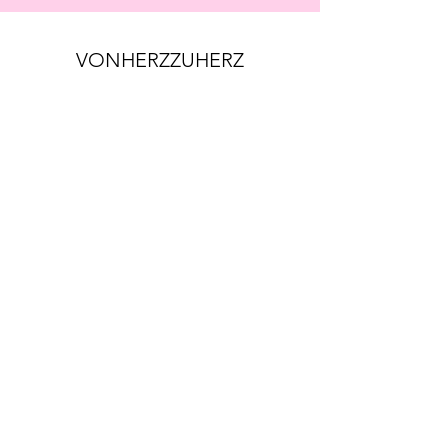
VONHERZZUHERZ
kontakt@vonherzzuherz.info
Datenschutzerklärung
Cookie Policy
Impressum
AGB
©2025 von vonherzzuherz