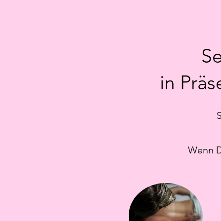
S
in Prä
Wenn Du