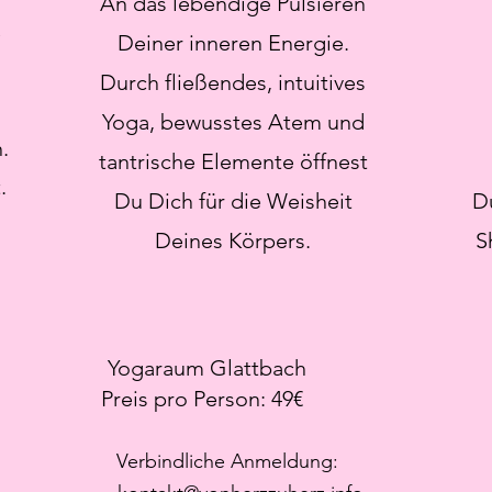
An das lebendige Pulsieren
e
Deiner inneren Energie.
Durch fließendes, intuitives
s
Yoga, bewusstes Atem und
.
tantrische Elemente öffnest
.
Du Dich für die Weisheit
D
Deines Körpers.
S
​
Yogaraum Glattbach
​Preis pro Person: 49€
Verbindliche Anmeldung: