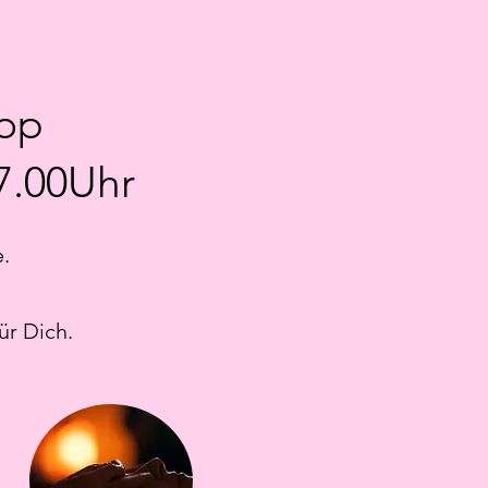
op
7.00Uhr
.
ür Dich.